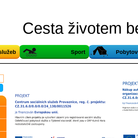
Cesta životem be
služeb
Sport
Pobytov