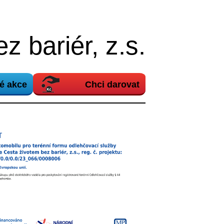
z bariér, z.s.
é akce
Chci darovat