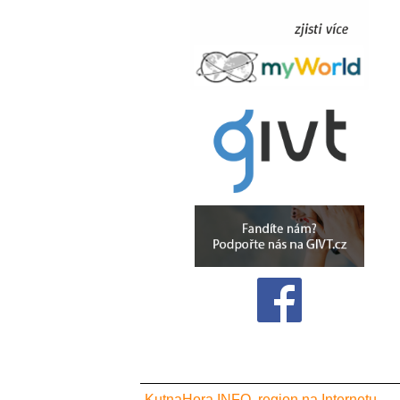
KutnaHora.INFO, region na Internetu